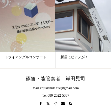
コンサート
新居にピアノが！
篠笛と和太鼓で
テーマ演奏して
篠笛・能管奏者 岸田晃司
Mail kojikishida.fue@gmail.com
Tel 080-2022-5387