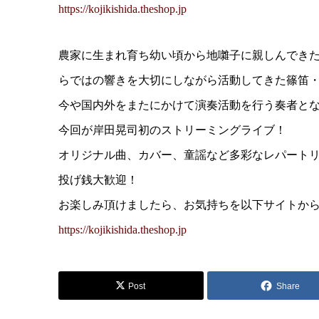
https://kojikishida.theshop.jp
農家に生まれ育ち幼い頃から地囃子に親しんでき
らではの響きを大切にしながら活動してきた篠笛
今や国内外をまたにかけて演奏活動を行う奏者と
今回が岸田晃司初のストリーミングライブ！
オリジナル曲、カバー、童謡など多彩なレパート
投げ銭大歓迎！
お楽しみ頂けましたら、お気持ちを以下サイトか
https://kojikishida.theshop.jp
Post
Share