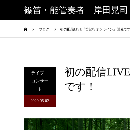
篠笛・能管奏者 岸田晃司
ブログ
初の配信LIVE『笛紀行オンライン』開催で
初の配信LI
ライブ
コンサー
です！
ト
2020.05.02