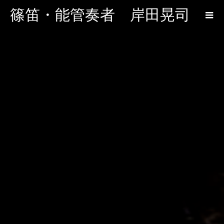
篠笛・能管奏者 岸田晃司