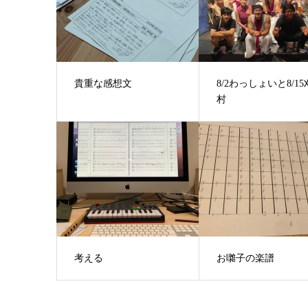
貴重な感想文
8/2わっしょいと8/1
村
考える
お囃子の楽譜