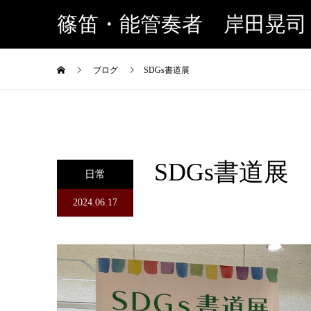
篠笛・能管奏者 岸田晃司
ブログ
SDGs書道展
SDGs書道展
日常
2024.06.17