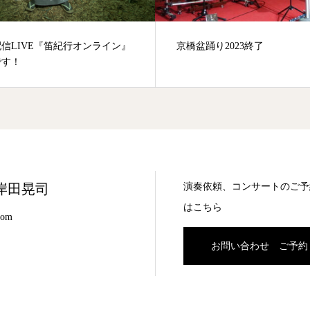
信LIVE『笛紀行オンライン』
京橋盆踊り2023終了
です！
演奏依頼、コンサートのご予
岸田晃司
はこちら
com
お問い合わせ ご予約