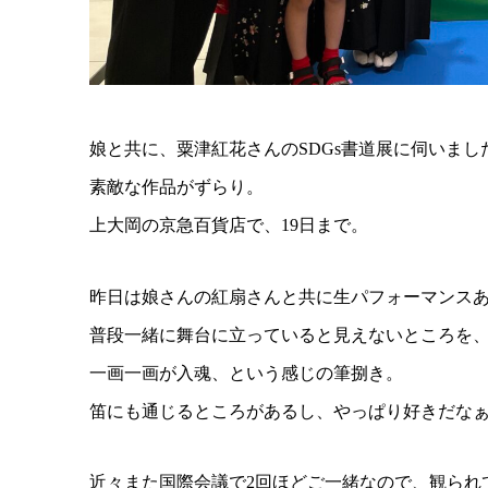
娘と共に、粟津紅花さんのSDGs書道展に伺いまし
素敵な作品がずらり。
上大岡の京急百貨店で、19日まで。
昨日は娘さんの紅扇さんと共に生パフォーマンス
普段一緒に舞台に立っていると見えないところを
一画一画が入魂、という感じの筆捌き。
笛にも通じるところがあるし、やっぱり好きだな
近々また国際会議で2回ほどご一緒なので、観られ