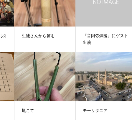
5刈羽
生徒さんから笛を
『音阿弥爛漫』にゲスト
出演
蝋こて
モーリタニア