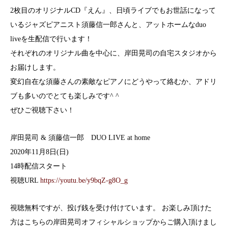
2枚目のオリジナルCD『えん』、日頃ライブでもお世話になって
いるジャズピアニスト須藤信一郎さんと、アットホームなduo
liveを生配信で行います！
それぞれのオリジナル曲を中心に、岸田晃司の自宅スタジオから
お届けします。
変幻自在な須藤さんの素敵なピアノにどうやって絡むか、アドリ
ブも多いのでとても楽しみです^ ^
ぜひご視聴下さい！
岸田晃司 & 須藤信一郎 DUO LIVE at home
2020年11月8日(日)
14時配信スタート
視聴URL
https://youtu.be/y9bqZ-g8O_g
視聴無料ですが、投げ銭を受け付けています。 お楽しみ頂けた
方はこちらの岸田晃司オフィシャルショップからご購入頂けまし