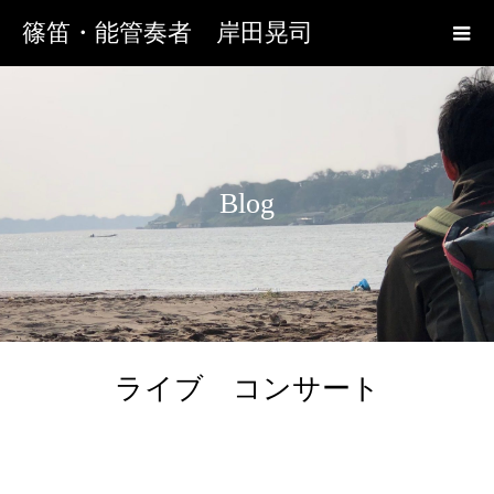
篠笛・能管奏者 岸田晃司
Blog
ライブ コンサート