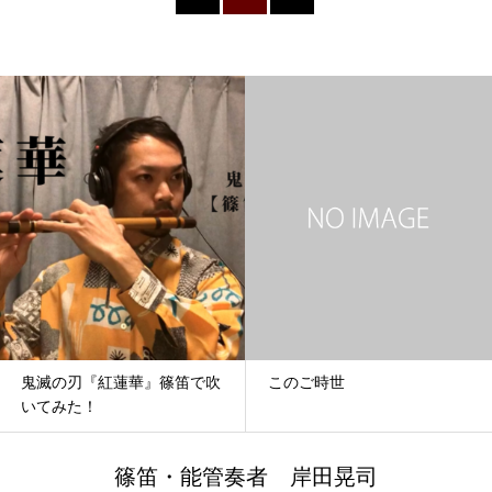
鬼滅の刃『紅蓮華』篠笛で吹
このご時世
いてみた！
篠笛・能管奏者 岸田晃司