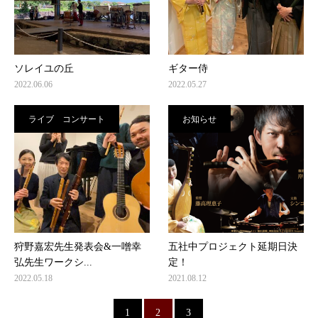
ソレイユの丘
ギター侍
2022.06.06
2022.05.27
ライブ コンサート
お知らせ
狩野嘉宏先生発表会&一噌幸
五社中プロジェクト延期日決
弘先生ワークシ...
定！
2022.05.18
2021.08.12
1
2
3