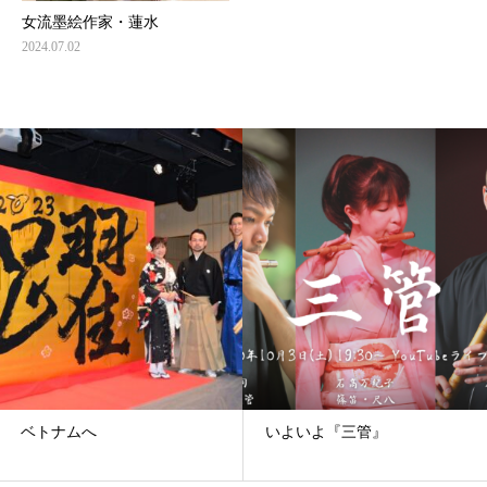
女流墨絵作家・蓮水
2024.07.02
ベトナムへ
いよいよ『三管』